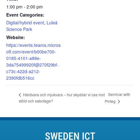
1:00 pm - 2:00 pm
Event Categories:
Digital/hybrid event
,
Luleå
Science Park
Website:
https://events.teams.micros
oft.com/event/b00be700-
0185-4101-a88e-
3da75499920f@270f29bf-
c73c-422d-a212-
2390fdb516cc
Seminar with
Hårdvara och mjukvara – hur skyddar vi oss mot
stöld och sabotage?
Pinteg
SWEDEN ICT