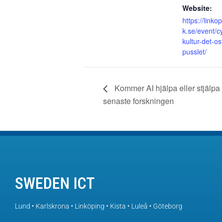
Website:
https://link
k.se/event/c
kultur-det-os
pusslet/
Kommer AI hjälpa eller stjälpa
senaste forskningen
SWEDEN ICT
Lund • Karlskrona • Linköping • Kista • Luleå • Göteborg