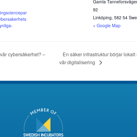
Gamla Tanneforsväge
92
opingsciencepar
Linköping
,
582 54
Swe
ybersakerhets
ynliga-
+ Google Map
 vår cybersäkerhet? –
En säker infrastruktur börjar lokal
vår digitalisering