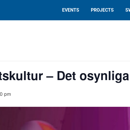
EVENTS
PROJECTS
S
skultur – Det osynliga
00 pm