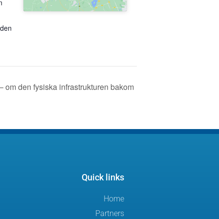
n
den
t – om den fysiska infrastrukturen bakom
Quick links
Home
Partners