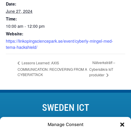
Date:
June 27, 2024
Time:
10:00 am - 12:00 pm
Website:
https://linkopingsciencepark.se/event/cyberly-mingel-med-
tema-hackshield/
Nätverksträff –
Lessons Learned: AXIS
COMMUNICATION: RECOVERING FROM A
Cybersäkra IoT
CYBERATTACK
produkter
SWEDEN ICT
Lund • Karlskrona • Linköping • Kista • Luleå • Göteborg
Manage Consent